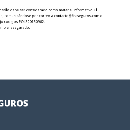
r sólo debe ser considerado como material informativo. El
uros, comunicándose por correo a contacto@fistseguros.com o
bajo códigos POL320130962.
ismo al asegurado.
EGUROS