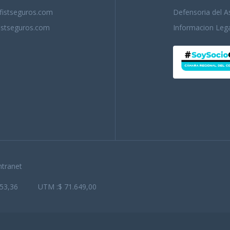
istseguros.com
Defensoria del 
stseguros.com
Informacion Lega
ntranet
053,36
UTM :$ 71.649,00