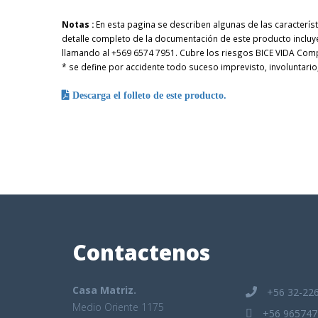
Notas :
En esta pagina se describen algunas de las caracterís
detalle completo de la documentación de este producto inclu
llamando al +569 6574 7951. Cubre los riesgos BICE VIDA Com
* se define por accidente todo suceso imprevisto, involuntari
Descarga el folleto de este producto.
Contactenos
Casa Matriz.
+56 32-22
Medio Oriente 1175
+56 965747