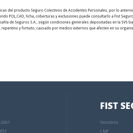
ticas del producto Seguro Colectivos de Accidentes Personales, por lo anterio
yendo POL,CAD, ficha, coberturas y exclusiones puede consultarlo a Fist Seg
pañía de Seguros S.A., según condiciones generales depositadas en la SVS 
o, repentino y fortuito, causado por medios externos que afecten en su organ
FIST S
62061
Nosotros
951
CMF