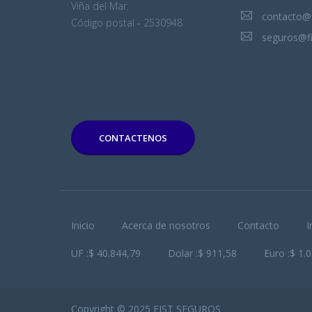
Viña del Mar.
contacto@f
Código postal - 2530948
seguros@fi
CONTACTENOS
Inicio
Acerca de nosotros
Contacto
I
UF :$ 40.844,79
Dolar :$ 911,58
Euro :$ 1.
Copyright © 2025 FIST SEGUROS