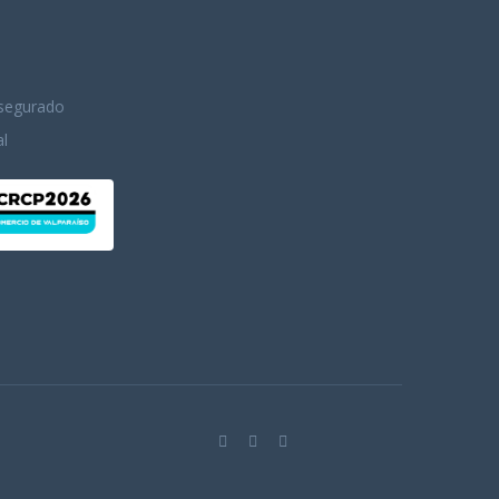
Asegurado
l