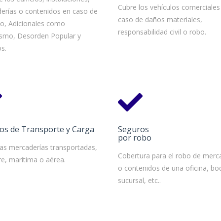
Cubre los vehículos comerciales
erías o contenidos en caso de
caso de daños materiales,
io, Adicionales como
responsabilidad civil o robo.
ismo, Desorden Popular y
s.
os de Transporte y Carga
Seguros
por robo
las mercaderías transportadas,
Cobertura para el robo de merc
re, marítima o aérea.
o contenidos de una oficina, bo
sucursal, etc..