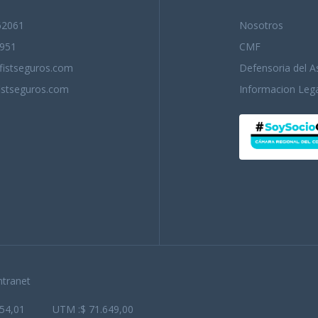
62061
Nosotros
951
CMF
istseguros.com
Defensoria del 
stseguros.com
Informacion Lega
ntranet
054,01
UTM :$ 71.649,00