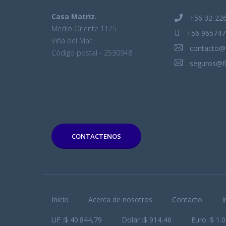
Casa Matriz.
+56 32-22
Medio Oriente 1175
+56 965747
Viña del Mar.
contacto@f
Código postal - 2530948
seguros@fi
CONTACTENOS
Inicio
Acerca de nosotros
Contacto
I
UF :$ 40.844,79
Dolar :$ 914,46
Euro :$ 1.